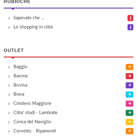
RUBRICHE
Punto Moda
via Luigi Settembrini 6, Milano
Sapevate che …
Lo shopping in città
Spaccio Bellomo
viale Andrea Doria 7, Milano
OUTLET
Zinetti Sport
piazzale Bacone 7a, Milano
Baggio
Barona
Bovisa
Brera
Cimitero Maggiore
Citta' studi - Lambrate
Conca del Naviglio
Corvetto - Ripamonti