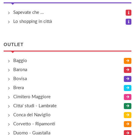
Mauro Giuli
Sapevate che …
via Paolo Sarpi 4, Milano
Lo shopping in città
Patrizia Ongaro Rivendita Autorizzata N. 23
via Paolo Sarpi 23, Milano
OUTLET
Spaccio T&J Vestor
Baggio
viale Elvezia 22, Milano
Barona
Bovisa
T & J Vestor
Brera
viale Elvezia 22, Milano
Cimitero Maggiore
Citta' studi - Lambrate
Conca del Naviglio
Corvetto - Ripamonti
Duomo - Guastalla