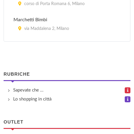
corso di Porta Romana 6, Milano
Marchetti Bimbi
via Maddalena 2, Milano
Mec & Gregory's
corso Venezia 8, Milano
MHWay
RUBRICHE
via Durini 2, Milano
Sapevate che …
Renna Sport Off
Lo shopping in città
via Paolo da Cannobbio 8, Milano
Spaccio Aziendale
OUTLET
Via Leopardi 2, Milano