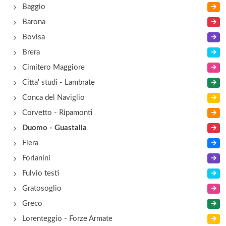
Baggio
Valextra Factory Store
Barona
via Cerva 11, Milano
Bovisa
Brera
Willy Sport
Cimitero Maggiore
via Alfonso Lamarmora 21, Milano
Citta' studi - Lambrate
Conca del Naviglio
Corvetto - Ripamonti
Duomo - Guastalla
Fiera
Forlanini
Fulvio testi
Gratosoglio
Greco
Lorenteggio - Forze Armate